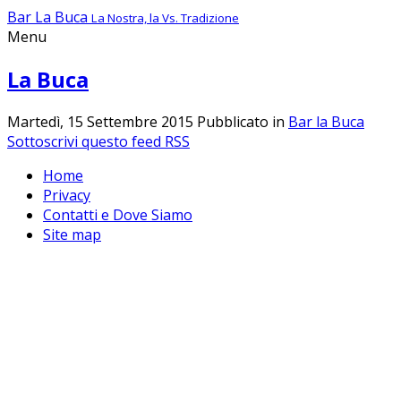
Bar La Buca
La Nostra, la Vs. Tradizione
Menu
La Buca
Martedì, 15 Settembre 2015
Pubblicato in
Bar la Buca
Sottoscrivi questo feed RSS
Home
Privacy
Contatti e Dove Siamo
Site map
Questo sito o gli strumenti terzi da q
cookie tecnici per migliorare la user
Chiudendo questo banner, scorrendo questa pagina, cliccan
dei cookie.
Per saperne di piu'