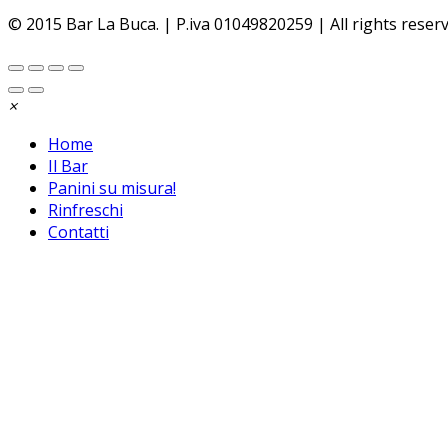
Approvo
© 2015 Bar La Buca. | P.iva 01049820259 | All rights rese
×
Home
Il Bar
Panini su misura!
Rinfreschi
Contatti