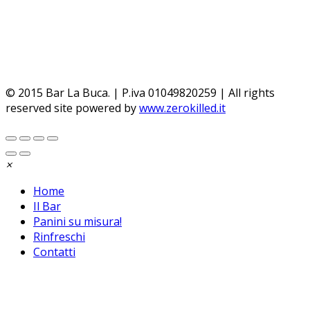
Chiudendo questo banner, scorrendo questa pagina,
cliccando su un link o proseguendo la navigazione in
altra maniera, acconsenti all’uso dei cookie.
Per saperne
di piu'
Approvo
© 2015 Bar La Buca. | P.iva 01049820259 | All rights
reserved site powered by
www.zerokilled.it
×
Home
Il Bar
Panini su misura!
Rinfreschi
Contatti