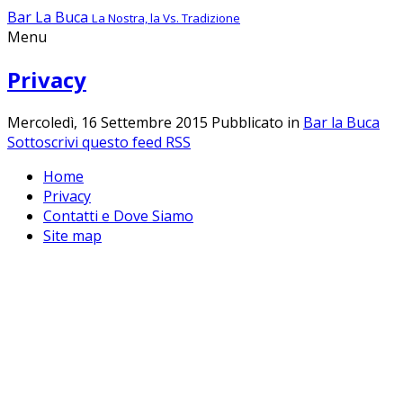
Bar La Buca
La Nostra, la Vs. Tradizione
Menu
Privacy
Mercoledì, 16 Settembre 2015
Pubblicato in
Bar la Buca
Sottoscrivi questo feed RSS
Home
Privacy
Contatti e Dove Siamo
Site map
Questo sito o gli strumenti terzi da
questo utilizzati si avvalgono
dell'utilizzo dei cookie tecnici per
migliorare la user experience.