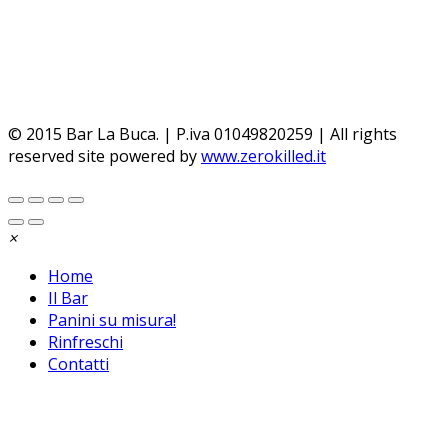
Chiudendo questo banner, scorrendo questa pagina,
cliccando su un link o proseguendo la navigazione in
altra maniera, acconsenti all’uso dei cookie.
Per saperne
di piu'
Approvo
© 2015 Bar La Buca. | P.iva 01049820259 | All rights
reserved site powered by
www.zerokilled.it
×
Home
Il Bar
Panini su misura!
Rinfreschi
Contatti