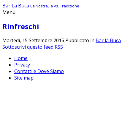
Bar La Buca
La Nostra, la Vs. Tradizione
Menu
Rinfreschi
Martedì, 15 Settembre 2015
Pubblicato in
Bar la Buca
Sottoscrivi questo feed RSS
Home
Privacy
Contatti e Dove Siamo
Site map
Questo sito o gli strumenti terzi da
questo utilizzati si avvalgono
dell'utilizzo dei cookie tecnici per
migliorare la user experience.