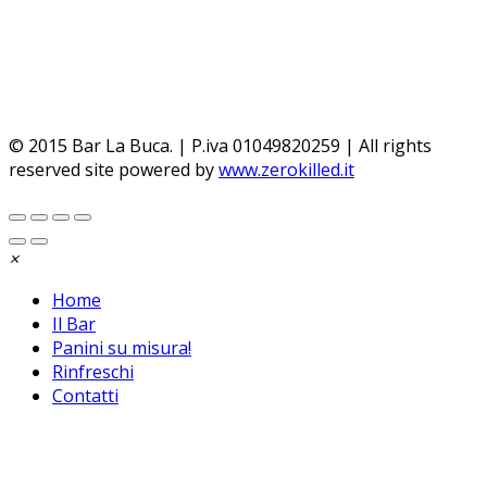
Chiudendo questo banner, scorrendo questa pagina,
cliccando su un link o proseguendo la navigazione in
altra maniera, acconsenti all’uso dei cookie.
Per saperne
di piu'
Approvo
© 2015 Bar La Buca. | P.iva 01049820259 | All rights
reserved site powered by
www.zerokilled.it
×
Home
Il Bar
Panini su misura!
Rinfreschi
Contatti