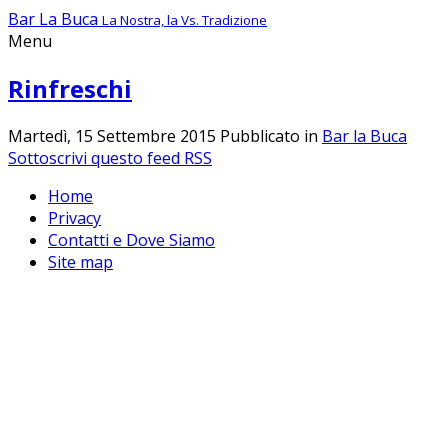
Bar La Buca
La Nostra, la Vs. Tradizione
Menu
Rinfreschi
Martedì, 15 Settembre 2015
Pubblicato in
Bar la Buca
Sottoscrivi questo feed RSS
Home
Privacy
Contatti e Dove Siamo
Site map
Questo sito o gli strumenti terzi da
questo utilizzati si avvalgono
dell'utilizzo dei cookie tecnici per
migliorare la user experience.