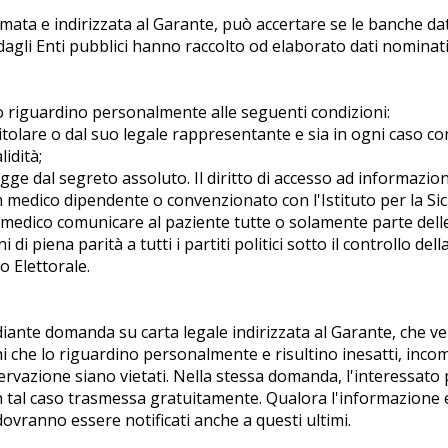
rmata e indirizzata al Garante, può accertare se le banche dati
 e dagli Enti pubblici hanno raccolto od elaborato dati nominat
o riguardino personalmente alle seguenti condizioni:
titolare o dal suo legale rappresentante e sia in ogni caso co
idità;
gge dal segreto assoluto. Il diritto di accesso ad informazion
n medico dipendente o convenzionato con l'Istituto per la Sicu
 medico comunicare al paziente tutte o solamente parte dell
 di piena parità a tutti i partiti politici sotto il controllo d
o Elettorale.
mediante domanda su carta legale indirizzata al Garante, che ve
oni che lo riguardino personalmente e risultino inesatti, incom
ervazione siano vietati. Nella stessa domanda, l'interessato 
ene in tal caso trasmessa gratuitamente. Qualora l'informazione
dovranno essere notificati anche a questi ultimi.