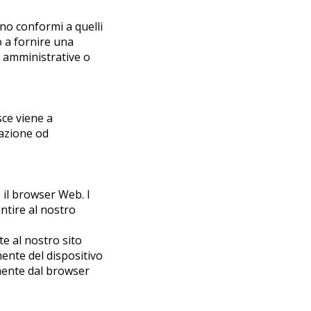
ano conformi a quelli
o a fornire una
i amministrative o
sce viene a
razione od
e il browser Web. I
ntire al nostro
te al nostro sito
ente del dispositivo
mente dal browser