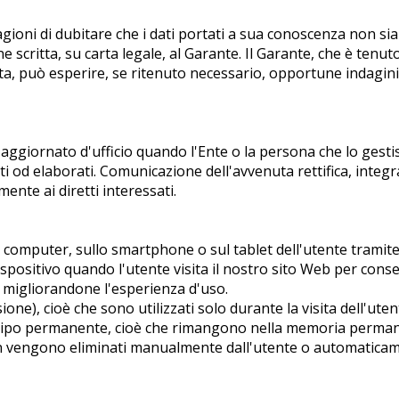
ragioni di dubitare che i dati portati a sua conoscenza non si
 scritta, su carta legale, al Garante. Il Garante, che è tenut
sta, può esperire, se ritenuto necessario, opportune indagin
 aggiornato d'ufficio quando l'Ente o la persona che lo gesti
ti od elaborati. Comunicazione dell'avvenuta rettifica, integ
nte ai diretti interessati.
sul computer, sullo smartphone o sul tablet dell'utente tramit
positivo quando l'utente visita il nostro sito Web per conse
, migliorandone l'esperienza d'uso.
ne), cioè che sono utilizzati solo durante la visita dell'uten
i tipo permanente, cioè che rimangono nella memoria perman
on vengono eliminati manualmente dall'utente o automatica