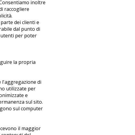
. Consentiamo inoltre
di raccogliere
icità.
parte dei clienti e
rabile dal punto di
 utenti per poter
eguire la propria
e l'aggregazione di
o utilizzate per
nonimizzate e
permanenza sul sito.
mangono sul computer
ricevono il maggior
i contenuti del