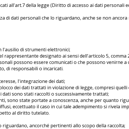
i all'art.7 della legge (Diritto di accesso ai dati personali ed a
nza di dati personali che lo riguardano, anche se non ancora re
l'ausilio di strumenti elettronici;
e del rappresentante designato ai sensi dell'articolo 5, comma 2
i personali possono essere comunicati o che possono venirne a
, di responsabili o incaricati.
eresse, l'integrazione dei dati;
occo dei dati trattati in violazione di legge, compresi quelli 
i dati sono stati raccolti o successivamente trattati;
enti, sono state portate a conoscenza, anche per quanto rigua
diffusi, eccettuato il caso in cui tale adempimento si rivela i
to al diritto tutelato.
lo riguardano, ancorché pertinenti allo scopo della raccolta;