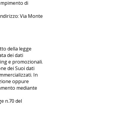
 compimento di
 Indirizzo: Via Monte
tto della legge
ta dei dati
eting e promozionali.
one dei Suoi dati
ommercializzati. In
azione oppure
ttamento mediante
ge n.70 del