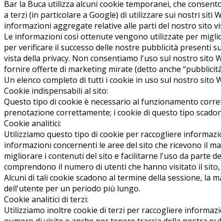
Bar la Buca utilizza alcuni cookie temporanei, che consent
a terzi (in particolare a Google) di utilizzare sui nostri sit
informazioni aggregate relative alle parti del nostro sito vi
Le informazioni così ottenute vengono utilizzate per miglior
per verificare il successo delle nostre pubblicità presenti
vista della privacy. Non consentiamo l'uso sul nostro sito W
fornire offerte di marketing mirate (detto anche “pubblici
Un elenco completo di tutti i cookie in uso sul nostro sito 
Cookie indispensabili al sito:
Questo tipo di cookie è necessario al funzionamento corrett
prenotazione correttamente; i cookie di questo tipo scadon
Cookie analitici:
Utilizziamo questo tipo di cookie per raccogliere informazio
informazioni concernenti le aree del sito che ricevono il m
migliorare i contenuti del sito e facilitarne l'uso da parte 
comprendono il numero di utenti che hanno visitato il sito,
Alcuni di tali cookie scadono al termine della sessione, l
dell'utente per un periodo più lungo.
Cookie analitici di terzi:
Utilizziamo inoltre cookie di terzi per raccogliere informa
numero di visite e anche per tenere traccia della nostra pub