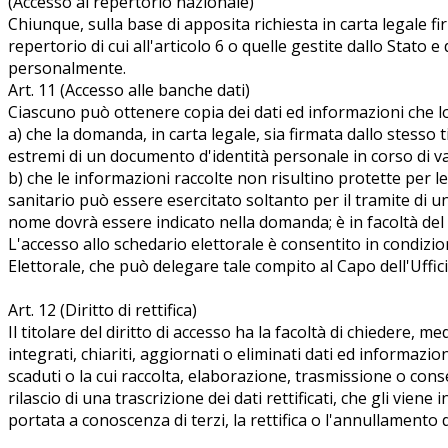
(Accesso al repertorio nazionale)
Chiunque, sulla base di apposita richiesta in carta legale fi
repertorio di cui all'articolo 6 o quelle gestite dallo Stato
personalmente.
Art. 11 (Accesso alle banche dati)
Ciascuno può ottenere copia dei dati ed informazioni che l
a) che la domanda, in carta legale, sia firmata dallo stesso 
estremi di un documento d'identità personale in corso di val
b) che le informazioni raccolte non risultino protette per le
sanitario può essere esercitato soltanto per il tramite di u
nome dovrà essere indicato nella domanda; è in facoltà del
L'accesso allo schedario elettorale è consentito in condizioni
Elettorale, che può delegare tale compito al Capo dell'Uffici
Art. 12 (Diritto di rettifica)
Il titolare del diritto di accesso ha la facoltà di chiedere, 
integrati, chiariti, aggiornati o eliminati dati ed informazi
scaduti o la cui raccolta, elaborazione, trasmissione o cons
rilascio di una trascrizione dei dati rettificati, che gli vi
portata a conoscenza di terzi, la rettifica o l'annullamento 