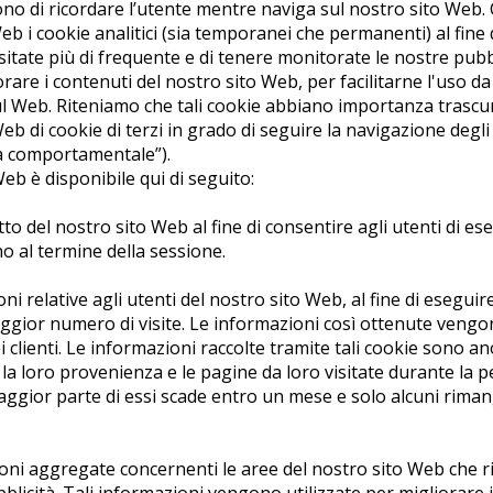
ono di ricordare l’utente mentre naviga sul nostro sito Web
i Web i cookie analitici (sia temporanei che permanenti) al fine 
sitate più di frequente e di tenere monitorate le nostre pubbl
are i contenuti del nostro sito Web, per facilitarne l'uso da 
 sul Web. Riteniamo che tali cookie abbiano importanza trascu
eb di cookie di terzi in grado di seguire la navigazione degli
tà comportamentale”).
Web è disponibile qui di seguito:
o del nostro sito Web al fine di consentire agli utenti di es
o al termine della sessione.
ni relative agli utenti del nostro sito Web, al fine di eseguir
aggior numero di visite. Le informazioni così ottenute vengon
dei clienti. Le informazioni raccolte tramite tali cookie sono a
 la loro provenienza e le pagine da loro visitate durante la 
a maggior parte di essi scade entro un mese e solo alcuni ri
zioni aggregate concernenti le aree del nostro sito Web che 
blicità. Tali informazioni vengono utilizzate per migliorare 