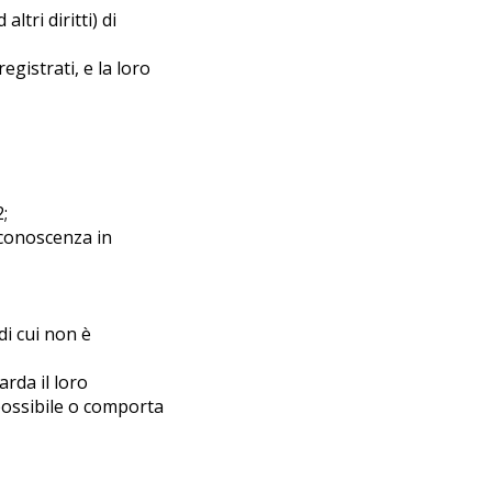
ltri diritti) di
gistrati, e la loro
;
 conoscenza in
di cui non è
rda il loro
mpossibile o comporta