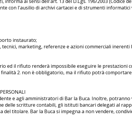
, informa ai sensi dell'art. 13 del D.Lgs. 196/2003 (Codice del
e con l'ausilio di archivi cartacei e di strumenti informatici 
porto instaurato;
, tecnici, marketing, referenze e azioni commerciali inerenti l
orio ed il rifiuto renderà impossibile eseguire le prestazioni c
finalità 2. non è obbligatorio, ma il rifiuto potrà comportare 
 PERSONALI
dente e agli amministratori di Bar la Buca. Inoltre, potranno
 delle scritture contabili, gli istituti bancari delegati al rap
essa del titolare. Bar la Buca si impegna a non vendere, condiv