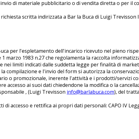
 invio di materiale pubblicitario o di vendita diretta o per il
e richiesta scritta indirizzata a Bar la Buca di Luigi Trevisson
a Buca per l'espletamento dell'incarico ricevuto nel pieno rispe
 1 marzo 1983 n.27 che regolamenta la raccolta informatizza
e nei limiti indicati dalle suddetta legge per finalità di mark
n la compilazione e l'invio del form si autorizza la conservazi
ario o promozionale, inerente l'attività e i prodotti/servizi c
ere accesso ai suoi dati chiedendone la modifica o la cancell
esponsabile , (Luigi Trevisson
info@barlabuca.com
), del tra
itti di accesso e rettifica ai propri dati personali: CAPO IV Leg